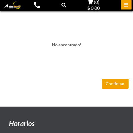
(
0
)
$ 0,00
No encontrado!
Continuar
Horarios