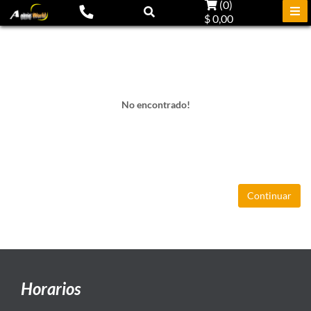
(
0
)
$ 0,00
No encontrado!
Continuar
Horarios