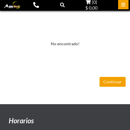
(
0
)
$ 0,00
No encontrado!
Continuar
Horarios