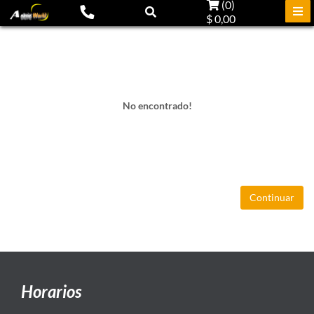
(
0
)
$ 0,00
No encontrado!
Continuar
Horarios