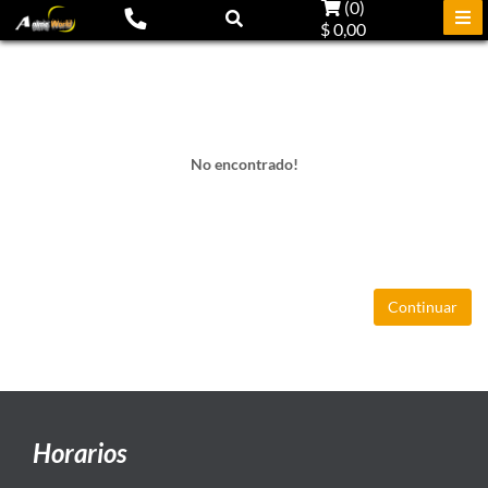
(
0
)
$ 0,00
No encontrado!
Continuar
Horarios