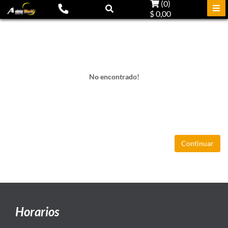
(
0
)
$ 0,00
No encontrado!
Continuar
Horarios