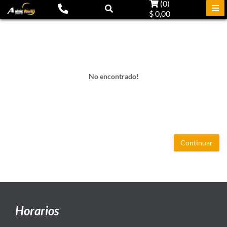
(
0
)
$ 0,00
No encontrado!
Continuar
Horarios