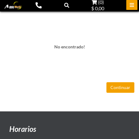
(
0
)
$ 0,00
No encontrado!
Continuar
Horarios