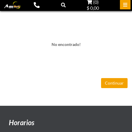
(
0
)
$ 0,00
No encontrado!
Continuar
Horarios