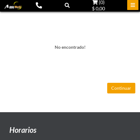
(
0
)
$ 0,00
No encontrado!
Continuar
Horarios