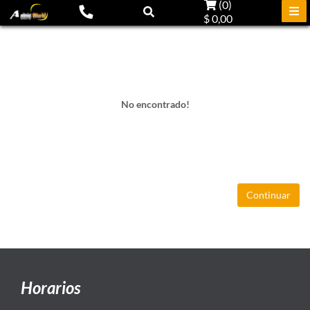
(
0
)
$ 0,00
No encontrado!
Continuar
Horarios