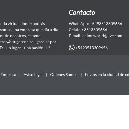
Contacto
da virtual donde podrás
WhatsApp: +5493513309656
somos una empresa que día a día
Celular: 3513309656
or de nosotros, estamos
E-mail: animeworld
@live.com
as y/o sugerencias - gracias por
+5493513309656
 un lugar... una pasión...!!!
Empresa
|
Aviso legal
|
Quienes Somos
|
Envios en la ciudad de c