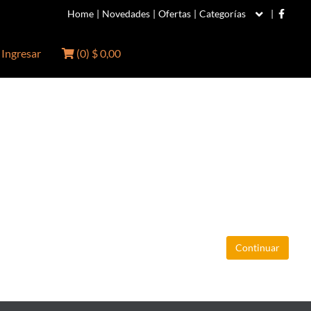
Home
|
Novedades
|
Ofertas
|
Categorías
|
Ingresar
(
0
)
$ 0,00
Continuar