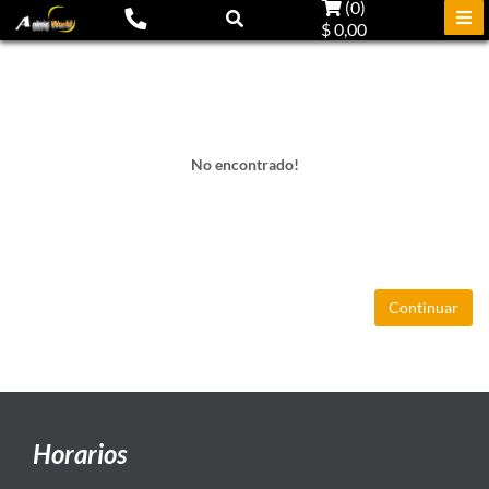
(
0
)
$ 0,00
No encontrado!
Continuar
Horarios