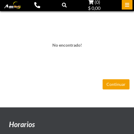
(
0
)
$ 0,00
No encontrado!
Continuar
Horarios