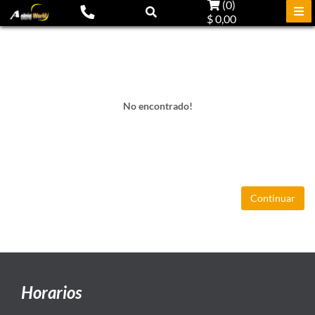
(
0
)
$ 0,00
No encontrado!
Continuar
Horarios