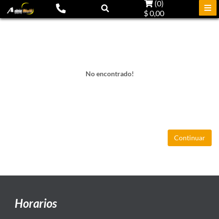
(
0
)
$ 0,00
No encontrado!
Continuar
Horarios