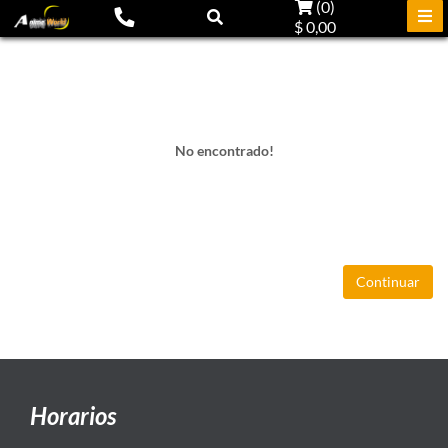
(
0
)
$ 0,00
No encontrado!
Continuar
Horarios