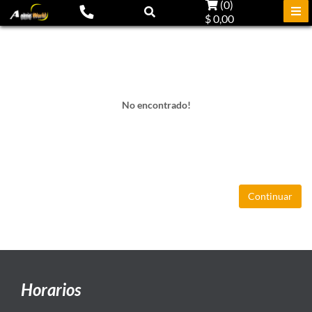
(
0
)
$ 0,00
No encontrado!
Continuar
Horarios