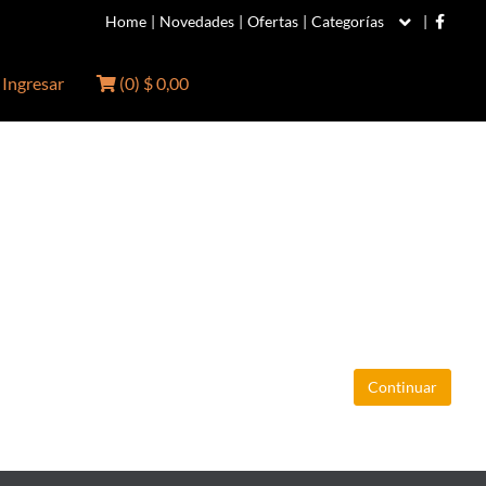
Home
|
Novedades
|
Ofertas
|
Categorías
|
Ingresar
(
0
)
$ 0,00
Continuar