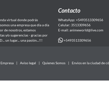
Contacto
da virtual donde podrás
WhatsApp: +5493513309656
somos una empresa que día a día
Celular: 3513309656
or de nosotros, estamos
E-mail: animeworld
@live.com
as y/o sugerencias - gracias por
+5493513309656
 un lugar... una pasión...!!!
Empresa
|
Aviso legal
|
Quienes Somos
|
Envios en la ciudad de c