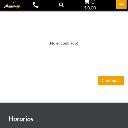
(
0
)
$ 0,00
No encontrado!
Continuar
Horarios