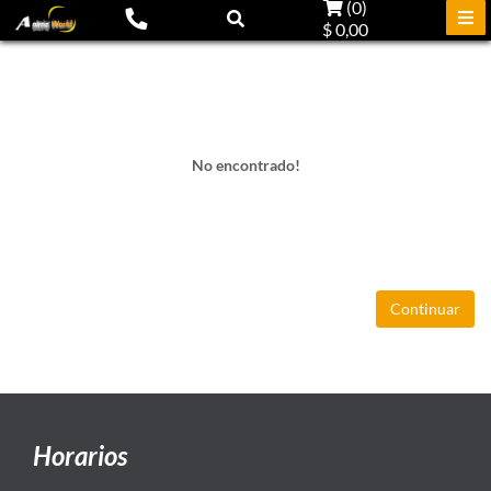
(
0
)
$ 0,00
No encontrado!
Continuar
Horarios