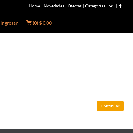
Home
|
Novedades
|
Ofertas
|
Categorías
|
Ingresar
(
0
)
$ 0,00
Continuar