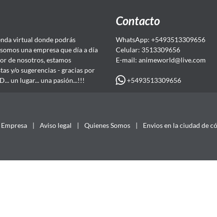
Contacto
da virtual donde podrás
WhatsApp: +5493513309656
somos una empresa que día a día
Celular: 3513309656
or de nosotros, estamos
E-mail: animeworld
@live.com
as y/o sugerencias - gracias por
+5493513309656
 un lugar... una pasión...!!!
Empresa
|
Aviso legal
|
Quienes Somos
|
Envios en la ciudad de c