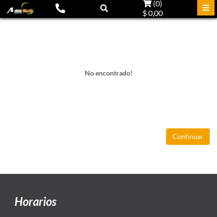
(
0
)
$ 0,00
No encontrado!
Continuar
Horarios