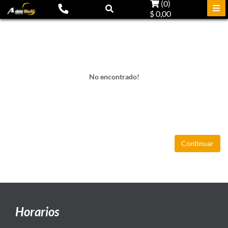
(
0
)
$ 0,00
No encontrado!
Continuar
Horarios