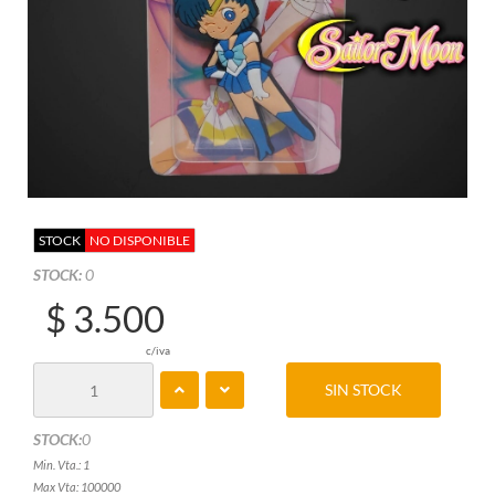
STOCK
NO DISPONIBLE
STOCK:
0
$ 3.500
c/iva
SIN STOCK
STOCK:
0
Min. Vta.: 1
Max Vta: 100000