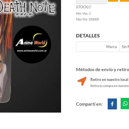
STOCK:
0
Min. Vta.: 1
Max Vta: 100000
DETALLES
Marca
Sin
Métodos de envío y retir
Retiro en nuestro local
Retira tu compra en nuestro
Compartí en: