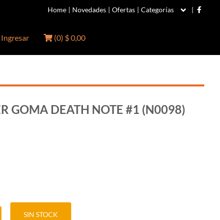
Home
|
Novedades
|
Ofertas
|
Categorías
|
Ingresar
(
0
)
$ 0,00
ER GOMA DEATH NOTE #1 (N0098)
SIN STOCK