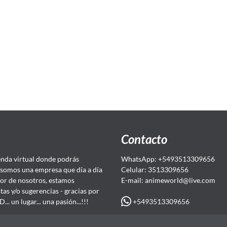
Contacto
da virtual donde podrás
WhatsApp: +5493513309656
somos una empresa que día a día
Celular: 3513309656
or de nosotros, estamos
E-mail: animeworld
@live.com
as y/o sugerencias - gracias por
+5493513309656
 un lugar... una pasión...!!!