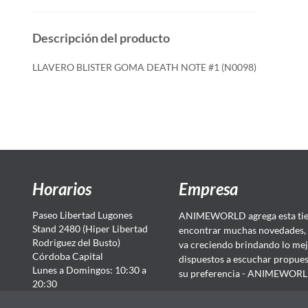
Descripción del producto
LLAVERO BLISTER GOMA DEATH NOTE #1 (N0098)
Horarios
Empresa
Paseo Libertad Lugones
ANIMEWORLD agrega esta tien
Stand 2480 (Hiper Libertad
encontrar muchas novedades, 
Rodriguez del Busto)
va creciendo brindando lo mej
Córdoba Capital
dispuestos a escuchar propuest
Lunes a Domingos: 10:30 a
su preferencia - ANIMEWORLD...
20:30