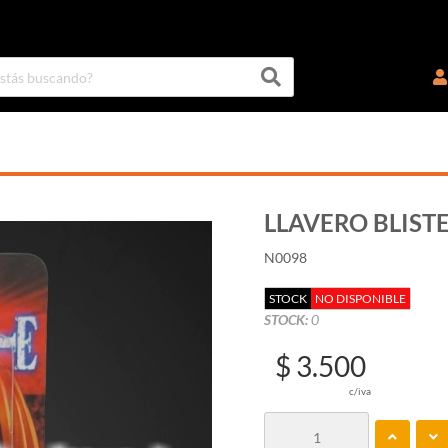
LLAVERO BLIST
N0098
STOCK
NO DISPONIBLE
STOCK:
0
$ 3.500
c/iva