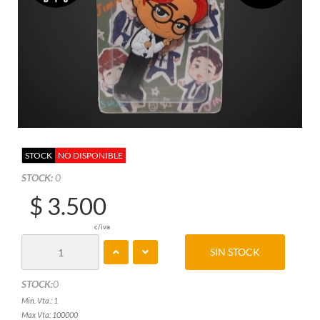
STOCK
NO DISPONIBLE
STOCK:
0
$ 3.500
c/iva
SIN STOCK
STOCK:
0
Min. Vta.: 1
Max Vta: 100000