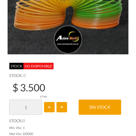
STOCK
NO DISPONIBLE
STOCK:
0
$ 3.500
c/iva
SIN STOCK
STOCK:
0
Min. Vta.: 1
Max Vta: 100000