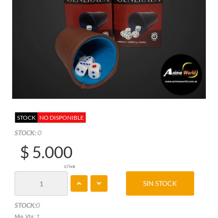
STOCK
NO DISPONIBLE
STOCK:
0
$ 5.000
c/iva
SIN STOCK
STOCK:
0
Min. Vta.: 1