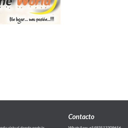
Contacto
da virtual donde podrás
WhatsApp: +5493513309656