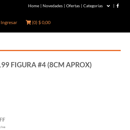
Home
|
Novedades
|
Ofertas
|
Categorías
|
Ingresar
(
0
)
$ 0,00
199 FIGURA #4 (8CM APROX)
FF
c/iva