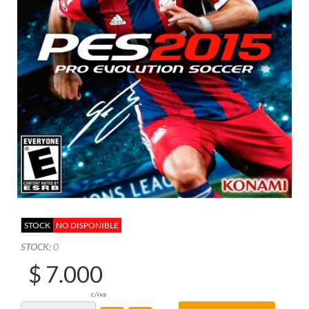
STOCK
NO DISPONIBLE
STOCK:
0
$ 7.000
c/iva