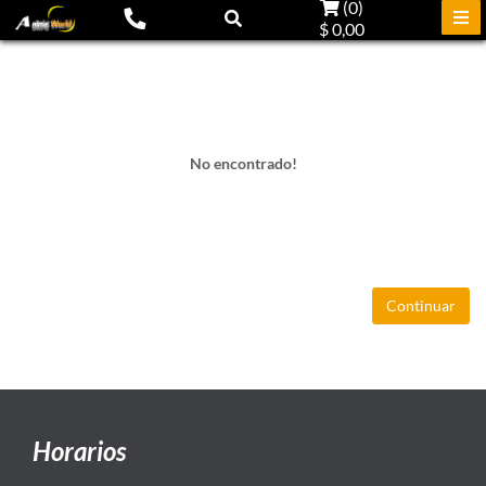
(
0
)
$ 0,00
No encontrado!
Continuar
Horarios