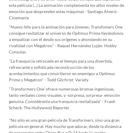
esta película (...) La animación complementa los altos niveles de
emoción que desprenden estas máquinas - Santiago Alverú:
Cinemanía
"Nuevo hito para la animación para jóvenes: Transfomers One
consigue revitalizar el universo de Optimus Prime llevándonos
a empatizar con él desde sus orígenes y ahondando en su
rivalidad con Megatron." - Raquel Hernández Luján: Hobby
Consolas
"La franquicia retrocede en el tiempo para una divertida,
refrescante y sofisticada reconstrucción de los
acontecimientos que convirtieron en enemigos a Optimus
Prime y Megatron" - Todd Gilchrist: Variety
"Transformers One' ofrece numerosas bromas ingeniosas,
tanto verbales como visuales, y -sorpresa, sorpresa- emoción
genuina. Considérenla una franquicia revitalizada" - Frank
Scheck: The Hollywood Reporter
"No sólo es una gran película de Transformers, sino una gran
película en general. Hay mucho que adorar, desde la dinámica
de personajes entre Orion Pax y D-16 hasta la acción