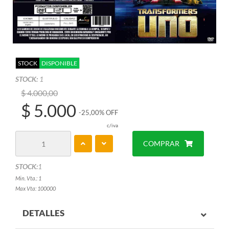
STOCK
DISPONIBLE
STOCK:
1
$ 4.000,00
$ 5.000
-25,00% OFF
c/iva
COMPRAR
STOCK:
1
Min. Vta.: 1
Max Vta: 100000
DETALLES