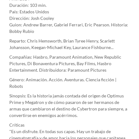
Duración: 103 min.
País: Estados Unidos
Dirección: Josh Cooley
Guion: Andrew Barrer, Gabriel Ferrari, Eric Pearson. Historia:
Bobby Rubio
Reparto: Chris Hemsworth, Brian Tyree Henry, Scarlett
Johansson, Keegan-Michael Key, Laurance Fishburne...
Compañías: Hasbro, Paramount Animation, New Republic
Pictures, Di Bonaventura Pictures, Bay Films, Hasbro
Entertainment. Distribuidora: Paramount Pictures
Género: Animación. Acción. Aventuras. Ciencia ficción |
Robots
Sinopsis: Es la historia jamás contada del origen de Optimus
Prime y Megatron y de cómo pasaron de ser hermanos de
armas que cambiaron el destino de Cybertron para siempre, a
convertirse en enemigos acérrimos.
Críticas
"Es un disfrute. En todas sus capas. Hay un trabajo de
cinematografía y de amor hacia los personajes que capitanea