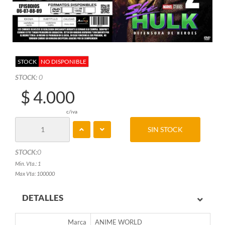
STOCK
NO DISPONIBLE
STOCK:
0
$ 4.000
c/iva
SIN STOCK
STOCK:
0
Min. Vta.: 1
Max Vta: 100000
DETALLES
Marca
ANIME WORLD