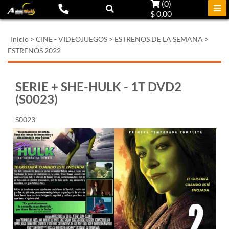
(
0
)
$ 0,00
Inicio
>
CINE - VIDEOJUEGOS
>
ESTRENOS DE LA SEMANA
>
ESTRENOS 2022
SERIE + SHE-HULK - 1T DVD2
(S0023)
S0023