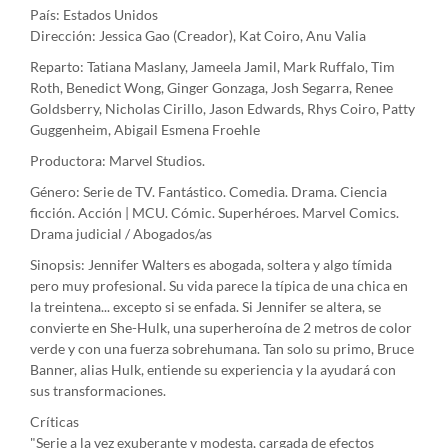
País: Estados Unidos
Dirección: Jessica Gao (Creador), Kat Coiro, Anu Valia
Reparto: Tatiana Maslany, Jameela Jamil, Mark Ruffalo, Tim
Roth, Benedict Wong, Ginger Gonzaga, Josh Segarra, Renee
Goldsberry, Nicholas Cirillo, Jason Edwards, Rhys Coiro, Patty
Guggenheim, Abigail Esmena Froehle
Productora: Marvel Studios.
Género: Serie de TV. Fantástico. Comedia. Drama. Ciencia
ficción. Acción | MCU. Cómic. Superhéroes. Marvel Comics.
Drama judicial / Abogados/as
Sinopsis: Jennifer Walters es abogada, soltera y algo tímida
pero muy profesional. Su vida parece la típica de una chica en
la treintena... excepto si se enfada. Si Jennifer se altera, se
convierte en She-Hulk, una superheroína de 2 metros de color
verde y con una fuerza sobrehumana. Tan solo su primo, Bruce
Banner, alias Hulk, entiende su experiencia y la ayudará con
sus transformaciones.
Críticas
"Serie a la vez exuberante y modesta, cargada de efectos