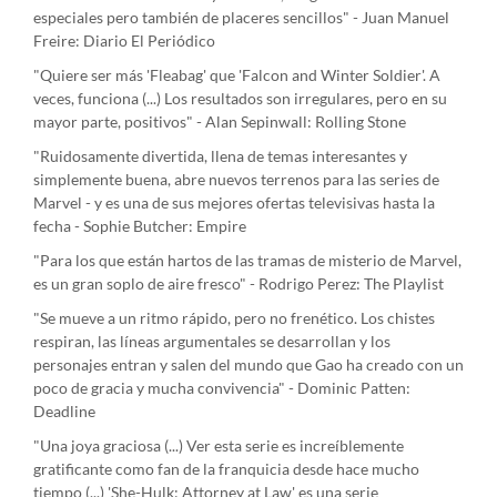
especiales pero también de placeres sencillos" - Juan Manuel
Freire: Diario El Periódico
"Quiere ser más 'Fleabag' que 'Falcon and Winter Soldier'. A
veces, funciona (...) Los resultados son irregulares, pero en su
mayor parte, positivos" - Alan Sepinwall: Rolling Stone
"Ruidosamente divertida, llena de temas interesantes y
simplemente buena, abre nuevos terrenos para las series de
Marvel - y es una de sus mejores ofertas televisivas hasta la
fecha - Sophie Butcher: Empire
"Para los que están hartos de las tramas de misterio de Marvel,
es un gran soplo de aire fresco" - Rodrigo Perez: The Playlist
"Se mueve a un ritmo rápido, pero no frenético. Los chistes
respiran, las líneas argumentales se desarrollan y los
personajes entran y salen del mundo que Gao ha creado con un
poco de gracia y mucha convivencia" - Dominic Patten:
Deadline
"Una joya graciosa (...) Ver esta serie es increíblemente
gratificante como fan de la franquicia desde hace mucho
tiempo (...) 'She-Hulk: Attorney at Law' es una serie