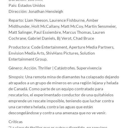
País: Estados Unidos
Dirección: Jonathan Hensleigh
Reparto: Liam Neeson, Laurence Fishburne, Amber
Midthunder, Holt McCallany, Matt McCoy, Martin Sensmeier,
Matt Salinger, Paul Essiembre, Marcus Thomas, Lauren
Cochrane, Gabriel Daniels, Bj Verot, Chad Bruce
Productora: Code Entertainment, Aperture Media Partners,
Envision Media Arts, ShivHans Pictures, Solution
Entertainment Group.
Género: Acción. Thriller | Catástrofes. Supervivencia
Sinopsis: Una remota mina de diamantes ha colapsado dejando
atrapados a un grupo de mineros en una región lejana y helada
de Canadá. Como parte de un equipo contratado para
rescatarlos, el experimentado conductor de una quitahielos
emprende un rescate imposible, teniendo que luchar contra
una carretera helada, contra las aguas que están
descongelándose y contra una amenaza que no ve venir.
Críticas
"La clase de thriller que es cutre y divertido, no requiere