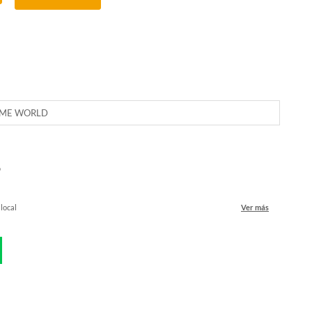
IME WORLD
o
 local
Ver más