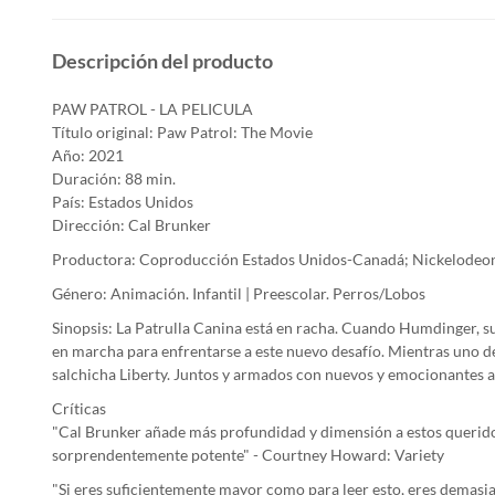
Descripción del producto
PAW PATROL - LA PELICULA
Título original: Paw Patrol: The Movie
Año: 2021
Duración: 88 min.
País: Estados Unidos
Dirección: Cal Brunker
Productora: Coproducción Estados Unidos-Canadá; Nickelodeon 
Género: Animación. Infantil | Preescolar. Perros/Lobos
Sinopsis: La Patrulla Canina está en racha. Cuando Humdinger, su
en marcha para enfrentarse a este nuevo desafío. Mientras uno de
salchicha Liberty. Juntos y armados con nuevos y emocionantes ar
Críticas
"Cal Brunker añade más profundidad y dimensión a estos queridos
sorprendentemente potente" - Courtney Howard: Variety
"Si eres suficientemente mayor como para leer esto, eres demasi