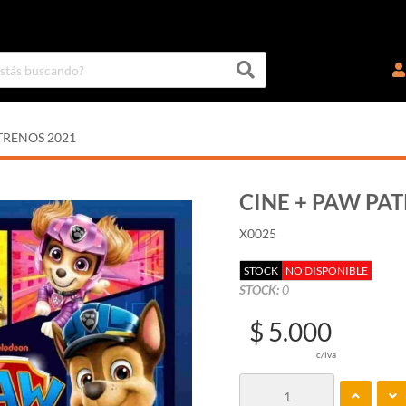
TRENOS 2021
CINE + PAW PATR
X0025
STOCK
NO DISPONIBLE
STOCK:
0
$ 5.000
c/iva