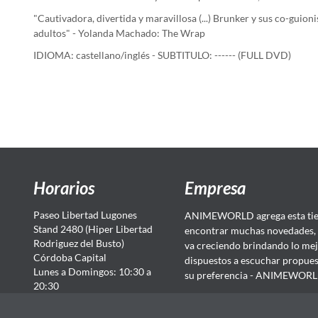
"Cautivadora, divertida y maravillosa (...) Brunker y sus co-guio
adultos" - Yolanda Machado: The Wrap
IDIOMA: castellano/inglés - SUBTITULO: ------ (FULL DVD)
Horarios
Empresa
Paseo Libertad Lugones
ANIMEWORLD agrega esta tien
Stand 2480 (Hiper Libertad
encontrar muchas novedades, 
Rodriguez del Busto)
va creciendo brindando lo mej
Córdoba Capital
dispuestos a escuchar propuest
Lunes a Domingos: 10:30 a
su preferencia - ANIMEWORLD...
20:30