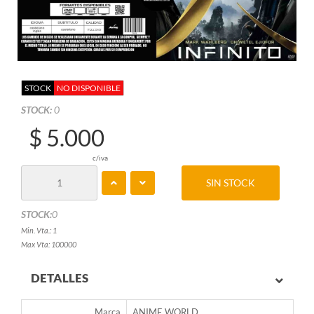
STOCK
NO DISPONIBLE
STOCK:
0
$ 5.000
c/iva
SIN STOCK
STOCK:
0
Min. Vta.: 1
Max Vta: 100000
DETALLES
Marca
ANIME WORLD