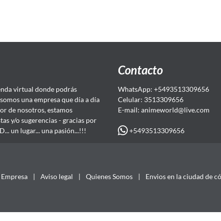
Contacto
da virtual donde podrás
WhatsApp: +5493513309656
somos una empresa que día a día
Celular: 3513309656
or de nosotros, estamos
E-mail: animeworld
@live.com
as y/o sugerencias - gracias por
+5493513309656
 un lugar... una pasión...!!!
Empresa
|
Aviso legal
|
Quienes Somos
|
Envios en la ciudad de c