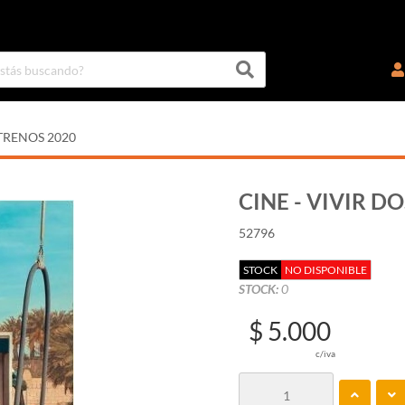
TRENOS 2020
CINE - VIVIR DO
52796
STOCK
NO DISPONIBLE
STOCK:
0
$ 5.000
c/iva