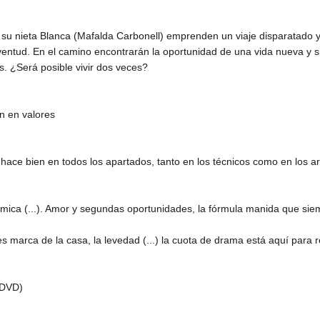
y su nieta Blanca (Mafalda Carbonell) emprenden un viaje disparatado y 
uventud. En el camino encontrarán la oportunidad de una vida nueva y si
. ¿Será posible vivir dos veces?
n en valores
ce bien en todos los apartados, tanto en los técnicos como en los artísti
cómica (...). Amor y segundas oportunidades, la fórmula manida que si
s marca de la casa, la levedad (...) la cuota de drama está aquí para 
 DVD)