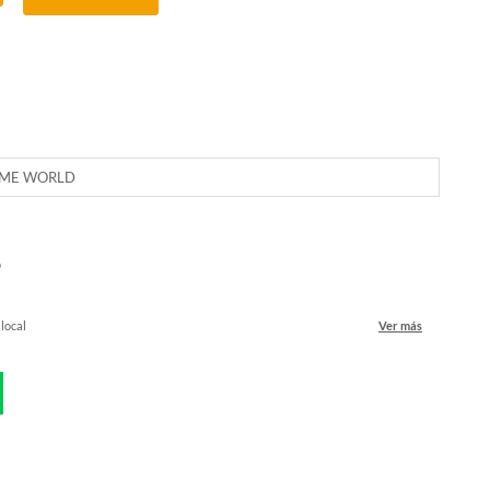
IME WORLD
o
 local
Ver más