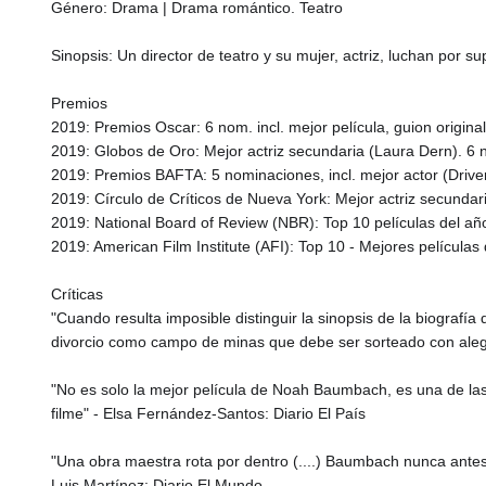
Género: Drama | Drama romántico. Teatro
Sinopsis: Un director de teatro y su mujer, actriz, luchan por s
Premios
2019: Premios Oscar: 6 nom. incl. mejor película, guion original,
2019: Globos de Oro: Mejor actriz secundaria (Laura Dern). 6
2019: Premios BAFTA: 5 nominaciones, incl. mejor actor (Driver
2019: Círculo de Críticos de Nueva York: Mejor actriz secundar
2019: National Board of Review (NBR): Top 10 películas del añ
2019: American Film Institute (AFI): Top 10 - Mejores películas
Críticas
"Cuando resulta imposible distinguir la sinopsis de la biografí
divorcio como campo de minas que debe ser sorteado con alegría
"No es solo la mejor película de Noah Baumbach, es una de las 
filme" - Elsa Fernández-Santos: Diario El País
"Una obra maestra rota por dentro (....) Baumbach nunca antes
Luis Martínez: Diario El Mundo