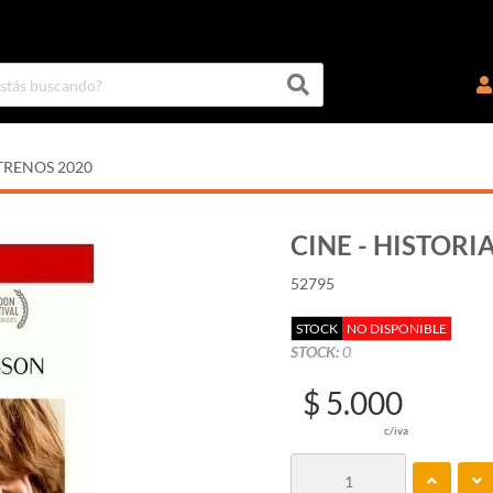
TRENOS 2020
CINE - HISTORI
52795
STOCK
NO DISPONIBLE
STOCK:
0
$ 5.000
c/iva