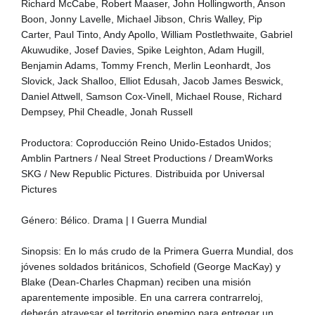
Richard McCabe, Robert Maaser, John Hollingworth, Anson
Boon, Jonny Lavelle, Michael Jibson, Chris Walley, Pip
Carter, Paul Tinto, Andy Apollo, William Postlethwaite, Gabriel
Akuwudike, Josef Davies, Spike Leighton, Adam Hugill,
Benjamin Adams, Tommy French, Merlin Leonhardt, Jos
Slovick, Jack Shalloo, Elliot Edusah, Jacob James Beswick,
Daniel Attwell, Samson Cox-Vinell, Michael Rouse, Richard
Dempsey, Phil Cheadle, Jonah Russell
Productora: Coproducción Reino Unido-Estados Unidos;
Amblin Partners / Neal Street Productions / DreamWorks
SKG / New Republic Pictures. Distribuida por Universal
Pictures
Género: Bélico. Drama | I Guerra Mundial
Sinopsis: En lo más crudo de la Primera Guerra Mundial, dos
jóvenes soldados británicos, Schofield (George MacKay) y
Blake (Dean-Charles Chapman) reciben una misión
aparentemente imposible. En una carrera contrarreloj,
deberán atravesar el territorio enemigo para entregar un