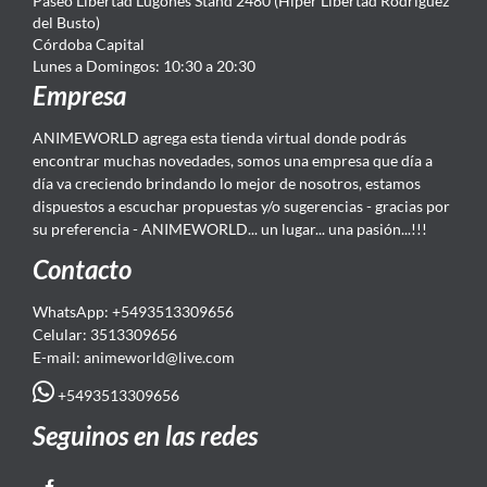
Paseo Libertad Lugones Stand 2480 (Hiper Libertad Rodriguez
del Busto)
Córdoba Capital
Lunes a Domingos: 10:30 a 20:30
Empresa
ANIMEWORLD agrega esta tienda virtual donde podrás
encontrar muchas novedades, somos una empresa que día a
día va creciendo brindando lo mejor de nosotros, estamos
dispuestos a escuchar propuestas y/o sugerencias - gracias por
su preferencia - ANIMEWORLD... un lugar... una pasión...!!!
Contacto
WhatsApp: +5493513309656
Celular: 3513309656
E-mail: animeworld
@live.com
+5493513309656
Seguinos en las redes