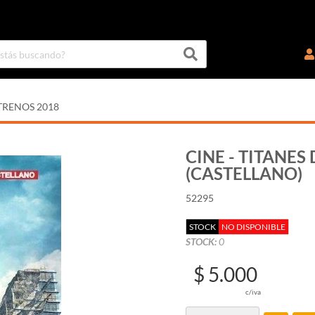
TRENOS 2018
CINE - TITANES 
(CASTELLANO)
52295
STOCK
NO DISPONIBLE
STOCK:
0
$ 5.000
c/iva