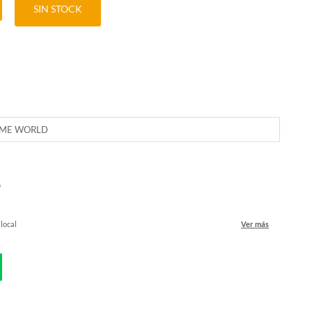
SIN STOCK
IME WORLD
o
 local
Ver más