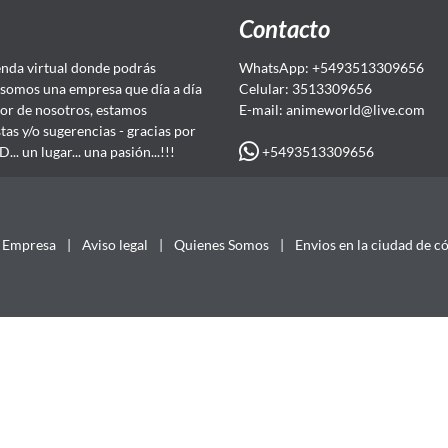
Contacto
da virtual donde podrás
WhatsApp: +5493513309656
somos una empresa que día a día
Celular: 3513309656
or de nosotros, estamos
E-mail: animeworld
@live.com
as y/o sugerencias - gracias por
+5493513309656
 un lugar... una pasión...!!!
Empresa
|
Aviso legal
|
Quienes Somos
|
Envios en la ciudad de c