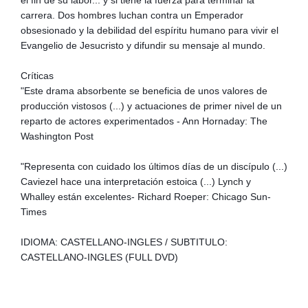
el fin de su labor... y si tiene la fuerza para terminar la
carrera. Dos hombres luchan contra un Emperador
obsesionado y la debilidad del espíritu humano para vivir el
Evangelio de Jesucristo y difundir su mensaje al mundo.
Críticas
"Este drama absorbente se beneficia de unos valores de
producción vistosos (...) y actuaciones de primer nivel de un
reparto de actores experimentados - Ann Hornaday: The
Washington Post
"Representa con cuidado los últimos días de un discípulo (...)
Caviezel hace una interpretación estoica (...) Lynch y
Whalley están excelentes- Richard Roeper: Chicago Sun-
Times
IDIOMA: CASTELLANO-INGLES / SUBTITULO:
CASTELLANO-INGLES (FULL DVD)