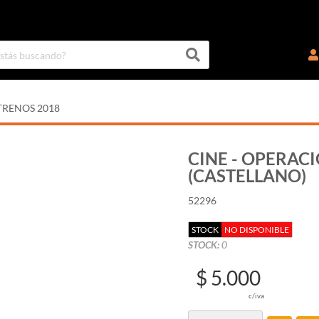
TRENOS 2018
CINE - OPERAC
(CASTELLANO)
52296
STOCK
NO DISPONIBLE
STOCK:
0
$ 5.000
c/iva