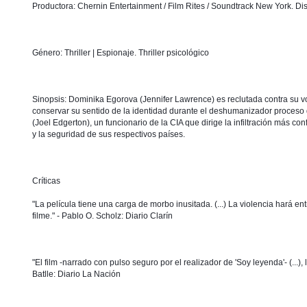
Productora: Chernin Entertainment / Film Rites / Soundtrack New York. Dis
Género: Thriller | Espionaje. Thriller psicológico
Sinopsis: Dominika Egorova (Jennifer Lawrence) es reclutada contra su vo
conservar su sentido de la identidad durante el deshumanizador proceso d
(Joel Edgerton), un funcionario de la CIA que dirige la infiltración más c
y la seguridad de sus respectivos países. 
Críticas
"La película tiene una carga de morbo inusitada. (...) La violencia hará e
filme." - Pablo O. Scholz: Diario Clarín 
"El film -narrado con pulso seguro por el realizador de 'Soy leyenda'- (...
Batlle: Diario La Nación 