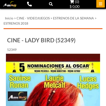
(
0
)
$ 0,00
Inicio
>
CINE - VIDEOJUEGOS
>
ESTRENOS DE LA SEMANA
>
ESTRENOS 2018
CINE - LADY BIRD (52349)
52349