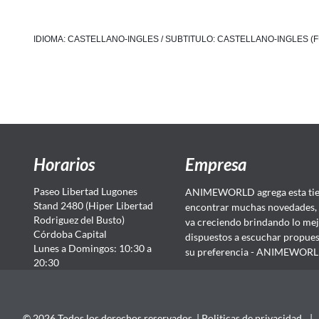
IDIOMA: CASTELLANO-INGLES / SUBTITULO: CASTELLANO-INGLES (
Horarios
Empresa
Paseo Libertad Lugones
ANIMEWORLD agrega esta tien
Stand 2480 (Hiper Libertad
encontrar muchas novedades, 
Rodriguez del Busto)
va creciendo brindando lo mej
Córdoba Capital
dispuestos a escuchar propuest
Lunes a Domingos: 10:30 a
su preferencia - ANIMEWORLD...
20:30
© 2026 Todos los derechos reservados. |
Politicas de privacidad
|