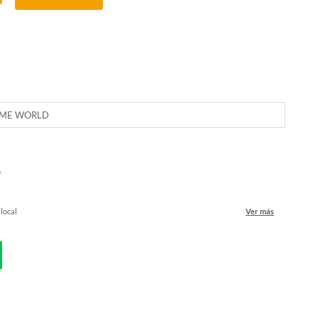
IME WORLD
o
 local
Ver más