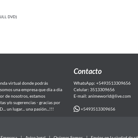
FULL DVD)
Contacto
da virtual donde podrás
WhatsApp: +5493513309656
somos una empresa que día a día
Celular: 3513309656
or de nosotros, estamos
E-mail: animeworld
@live.com
as y/o sugerencias - gracias por
+5493513309656
 un lugar... una pasión...!!!
Empresa
|
Aviso legal
|
Quienes Somos
|
Envios en la ciudad de c