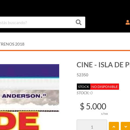
TRENOS 2018
CINE - ISLA DE 
52350
STOCK
NO DISPONIBLE
STOCK:
0
$ 5.000
c/iva