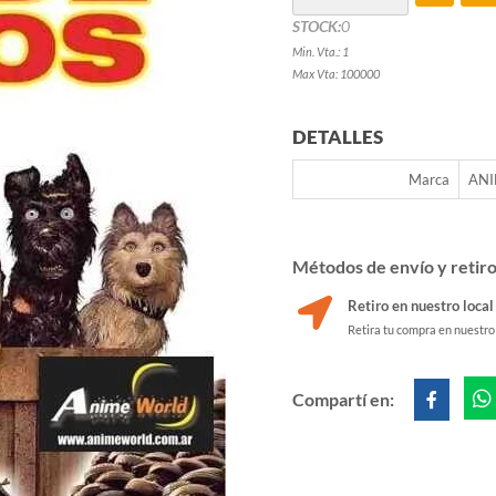
STOCK:
0
Min. Vta.: 1
Max Vta: 100000
DETALLES
Marca
AN
Métodos de envío y retir
Retiro en nuestro local
Retira tu compra en nuestro
Compartí en: