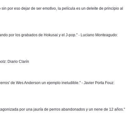
n por eso dejar de ser emotivo, la película es un deleite de principio al 
ando por los grabados de Hokusai y el J-pop." - Luciano Monteagudo: 
lz: Diario Clarín 
erros' de Wes Anderson un ejemplo ineludible." - Javier Porta Fouz: 
protagonizada por una jauría de perros abandonados y un nene de 12 años." 