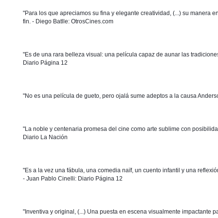
"Para los que apreciamos su fina y elegante creatividad, (...) su manera e
fin. - Diego Batlle: OtrosCines.com 
"Es de una rara belleza visual: una película capaz de aunar las tradicio
Diario Página 12 
"No es una película de gueto, pero ojalá sume adeptos a la causa Anderson. 
"La noble y centenaria promesa del cine como arte sublime con posibilidad
Diario La Nación 
"Es a la vez una fábula, una comedia naïf, un cuento infantil y una refle
- Juan Pablo Cinelli: Diario Página 12 
"Inventiva y original, (...) Una puesta en escena visualmente impactante p