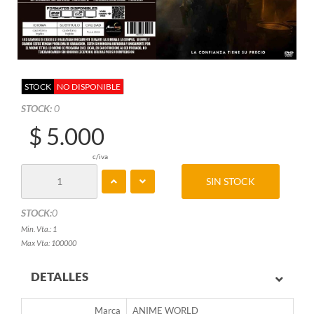
STOCK
NO DISPONIBLE
STOCK:
0
$ 5.000
c/iva
SIN STOCK
STOCK:
0
Min. Vta.: 1
Max Vta: 100000
DETALLES
Marca
ANIME WORLD