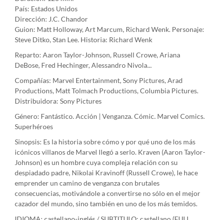
País: Estados Unidos
Dirección: J.C. Chandor
Guion: Matt Holloway, Art Marcum, Richard Wenk. Personaje:
Steve Ditko, Stan Lee. Historia: Richard Wenk
Reparto: Aaron Taylor-Johnson, Russell Crowe, Ariana
DeBose, Fred Hechinger, Alessandro Nivola...
Compañías: Marvel Entertainment, Sony Pictures, Arad
Productions, Matt Tolmach Productions, Columbia Pictures.
Distribuidora: Sony Pictures
Género: Fantástico. Acción | Venganza. Cómic. Marvel Comics.
Superhéroes
Sinopsis: Es la historia sobre cómo y por qué uno de los más
icónicos villanos de Marvel llegó a serlo. Kraven (Aaron Taylor-
Johnson) es un hombre cuya compleja relación con su
despiadado padre, Nikolai Kravinoff (Russell Crowe), le hace
emprender un camino de venganza con brutales
consecuencias, motivándole a convertirse no sólo en el mejor
cazador del mundo, sino también en uno de los más temidos.
IDIOMA: castellano-inglés / SUBTITULO: castellano (FULL