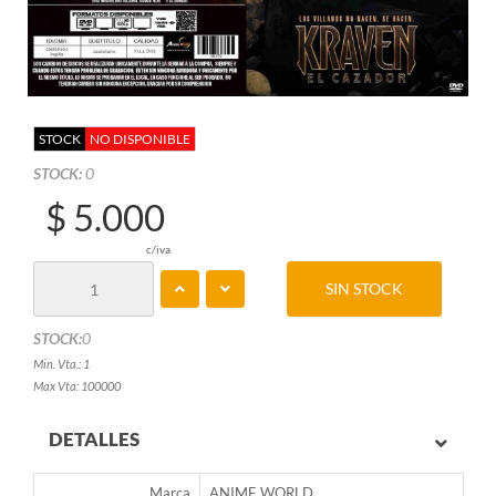
STOCK
NO DISPONIBLE
STOCK:
0
$ 5.000
c/iva
SIN STOCK
STOCK:
0
Min. Vta.: 1
Max Vta: 100000
DETALLES
Marca
ANIME WORLD