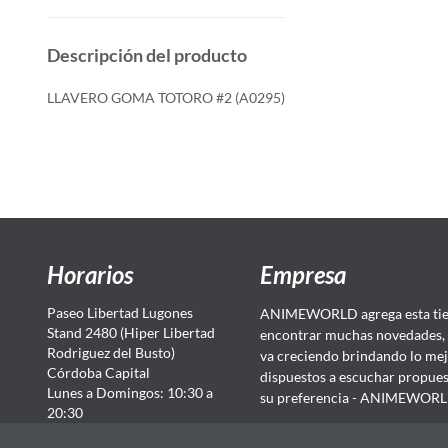
Descripción del producto
LLAVERO GOMA TOTORO #2 (A0295)
Horarios
Empresa
Paseo Libertad Lugones
ANIMEWORLD agrega esta tien
Stand 2480 (Hiper Libertad
encontrar muchas novedades, 
Rodriguez del Busto)
va creciendo brindando lo mej
Córdoba Capital
dispuestos a escuchar propuest
Lunes a Domingos: 10:30 a
su preferencia - ANIMEWORLD...
20:30