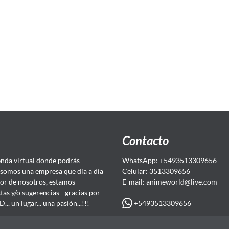
Contacto
da virtual donde podrás
WhatsApp: +5493513309656
somos una empresa que día a día
Celular: 3513309656
or de nosotros, estamos
E-mail: animeworld
@live.com
as y/o sugerencias - gracias por
+5493513309656
 un lugar... una pasión...!!!