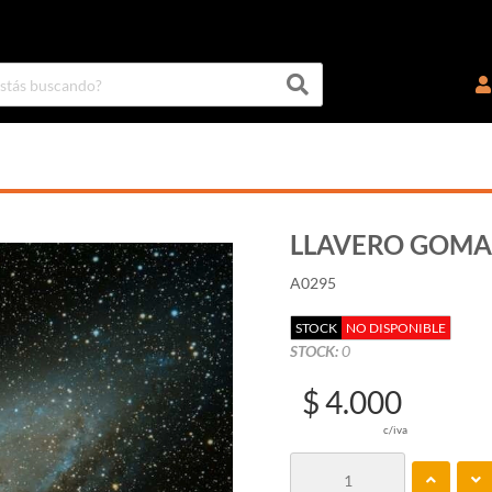
LLAVERO GOMA 
A0295
STOCK
NO DISPONIBLE
STOCK:
0
$ 4.000
c/iva