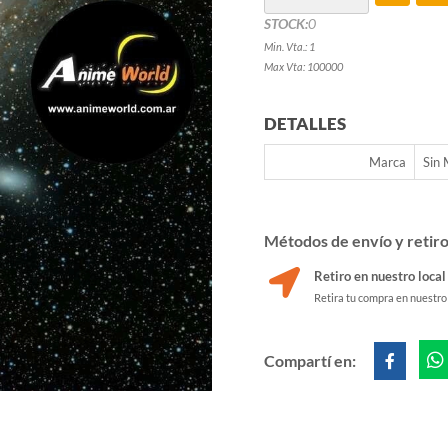
STOCK:
0
Min. Vta.: 1
Max Vta: 100000
DETALLES
Marca
Sin
Métodos de envío y retir
Retiro en nuestro local
Retira tu compra en nuestro
Compartí en: