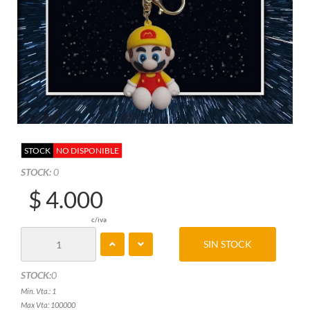
STOCK
NO DISPONIBLE
STOCK:
0
$ 4.000
c/iva
SIN STOCK
STOCK:
0
Min. Vta.: 1
Max Vta: 100000