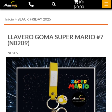
(
0
)
$ 0,00
Inicio
>
BLACK FRIDAY 2025
LLAVERO GOMA SUPER MARIO #7
(N0209)
N0209