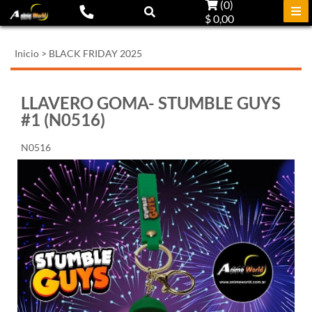
(
0
)
$ 0,00
Inicio
>
BLACK FRIDAY 2025
LLAVERO GOMA- STUMBLE GUYS
#1 (N0516)
N0516