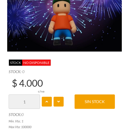
STOCK
NO DISPONIBLE
STOCK:
0
$ 4.000
c/iva
SIN STOCK
STOCK:
0
Min. Vta.: 1
Max Vta: 100000